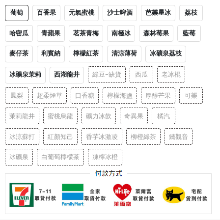
葡萄
百香果
元氣蜜桃
沙士啤酒
芭樂星冰
荔枝
哈密瓜
青蘋果
茗茶青梅
南極冰
森林莓果
藍莓
麥仔茶
利賓納
檸檬紅茶
清涼薄荷
冰礦泉荔枝
冰礦泉茉莉
西湖龍井
綠豆-缺貨
西瓜
老冰棍
鳳梨
超柔煙草
口香糖
檸檬海鹽
厚醇芒果
可樂
茉莉龍井
蜜桃烏龍
礦力冰飲
奇異果
橘汽
冰涼蘇打
紅顏知己
香芋冰激凌
柳橙綠茶
鐵觀音
冰礦泉
白葡萄檸檬茶
凍檸冰橙