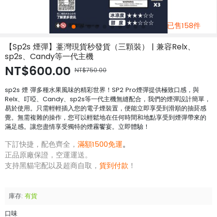
已售158件
【Sp2s 煙彈】薹灣現貨秒發貨（三顆裝） | 兼容Relx、
sp2s、Candy等一代主機
NT$600.00
NT$750.00
sp2s 煙 彈​多種水果風味的精彩世界！SP2 Pro煙彈提供極致口感，與
Relx、叮啞、Candy、sp2s等一代主機無縫配合，我們的煙彈設計簡單，
易於使用。只需輕輕插入您的電子煙裝置，便能立即享受到滑順的抽菸感
覺。無需複雜的操作，您可以輕鬆地在任何時間和地點享受到煙彈帶來的
滿足感。讓您盡情享受獨特的煙霧饗宴。立即體驗！
下訂快捷，配色齊全，
滿額1500免運
。
正品原廠保證，空運運送。
支持黑貓宅配以及超商自取，
貨到付款
！
庫存:
有貨
口味