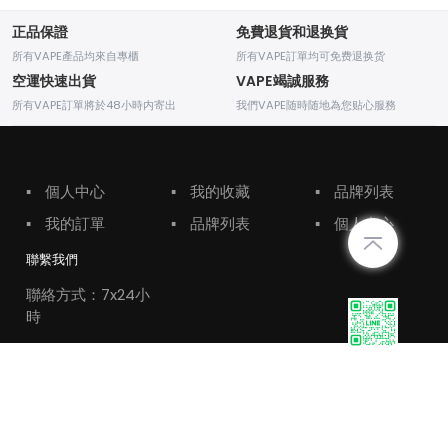
正品保證
免費退貨和退换貨
所有VAPE產品均來自專櫃
所有VAPE訂單均可免费退换货
空運快速出貨
VAPE竭誠服務
所有VAPE訂單將於48小時内寄出
我們VAPE随時随地為您贴心服務
▪
個人中心
▪
我的收藏
▪
品牌列表
▪
我的訂單
▪
品牌列表
▪
個人中心
聯繫我們
聯絡方式：7x24小
時