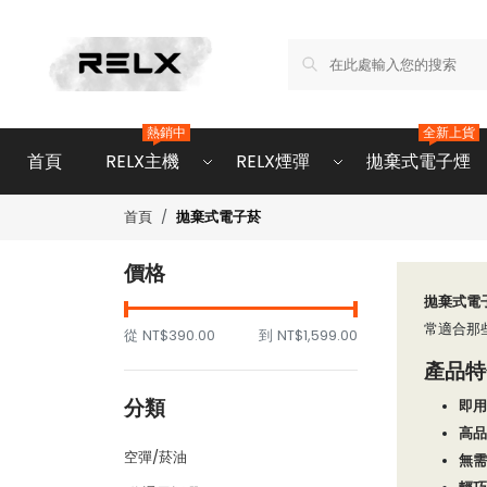
熱銷中
全新上貨
首頁
RELX主機
RELX煙彈
拋棄式電子煙
拋棄式電子菸
首頁
價格
拋棄式電
常適合那
從
NT$390.00
到
NT$1,599.00
產品特
分類
即用
高品
空彈/菸油
無需