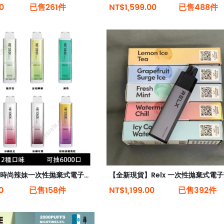
0
已售261件
NT$1,599.00
已售488件
【6000口】時尚辣妹一次性拋棄式電子菸 12種口味 TYPE-C充電（現貨秒發）
0
已售158件
NT$1,199.00
已售392件