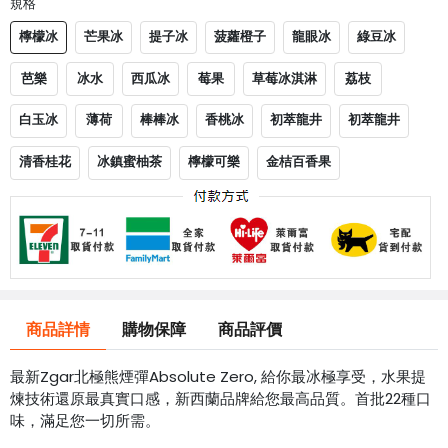
規格
檸檬冰
芒果冰
提子冰
菠蘿橙子
龍眼冰
綠豆冰
芭樂
冰水
西瓜冰
莓果
草莓冰淇淋
荔枝
白玉冰
薄荷
棒棒冰
香桃冰
初萃龍井
初萃龍井
清香桂花
冰鎮蜜柚茶
檸檬可樂
金桔百香果
商品詳情
購物保障
商品評價
最新Zgar北極熊煙彈Absolute Zero, 給你最冰極享受，水果提
煉技術還原最真實口感，新西蘭品牌給您最高品質。首批22種口
味，滿足您一切所需。