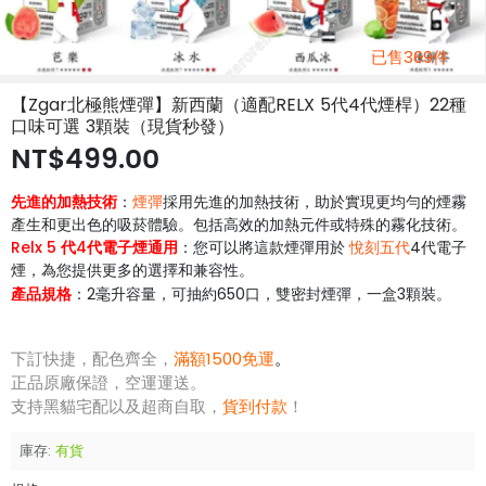
已售369件
【Zgar北極熊煙彈】新西蘭（適配RELX 5代4代煙桿）22種
口味可選 3顆裝（現貨秒發）
NT$499.00
先進的加熱技術
：
煙彈
採用先進的加熱技術，助於實現更均勻的煙霧
產生和更出色的吸菸體驗。包括高效的加熱元件或特殊的霧化技術。
Relx 5 代
4代電子煙通用
：您可以將這款煙彈用於
悅刻五代
4代電子
煙，為您提供更多的選擇和兼容性。
產品規格
：2毫升容量，
約650口，雙密封煙彈，一盒3顆裝
。
可抽
下訂快捷，配色齊全，
滿額1500免運
。
正品原廠保證，空運運送。
支持黑貓宅配以及超商自取，
貨到付款
！
庫存:
有貨