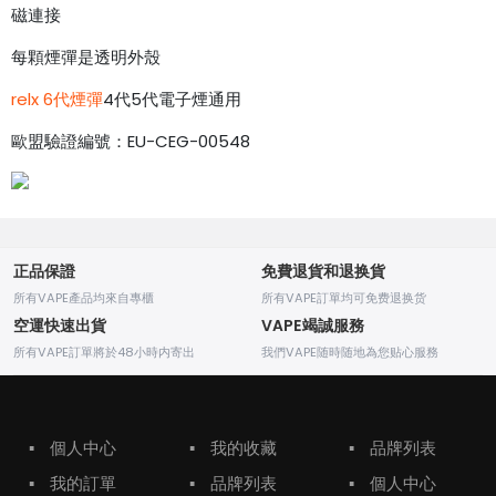
磁連接
每顆煙彈是透明外殼
relx 6代煙彈
4代5代電子煙通用
歐盟驗證編號：EU-CEG-00548
正品保證
免費退貨和退换貨
所有VAPE產品均來自專櫃
所有VAPE訂單均可免费退换货
空運快速出貨
VAPE竭誠服務
所有VAPE訂單將於48小時内寄出
我們VAPE随時随地為您贴心服務
▪
個人中心
▪
我的收藏
▪
品牌列表
▪
我的訂單
▪
品牌列表
▪
個人中心