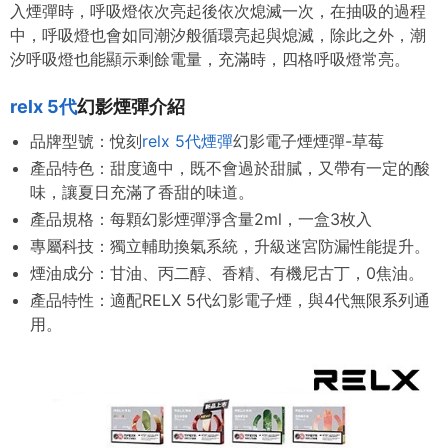
入煙彈時，呼吸燈依次亮起後依次熄滅一次，在抽吸的過程
中，呼吸燈也會如同潮汐般循環亮起與熄滅，除此之外，潮
汐呼吸燈也能顯示剩餘電量，充滿時，四格呼吸燈常亮。
relx 5代
幻影煙彈介紹
品牌型號：悅刻
relx 5代煙彈
幻影電子煙煙彈-草莓
產品特色：甜度適中，既不會過於甜膩，又帶有一定的酸
味，讓夏日充滿了香甜的味道。
產品規格：每顆幻影煙彈淨含量2ml，一盒3枚入
專屬科技：獨立輔助換氣系統，升級迷宮防漏性能提升。
煙油成分：甘油、丙二醇、香精、有機尼古丁，0焦油。
產品特性：適配RELX 5代幻影電子煙，與4代無限系列通
用。