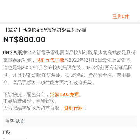
已售0件
【草莓】悅刻Relx第5代幻影霧化煙彈
NT$800.00
RELX官網
推出全新電子霧化器產品悅刻幻影,最大的亮點便是具備
電量顯示功能，
悅刻五代主機
於2020年12月15日最先上架銷售。
這也是繼2020年1月發布悅刻無限之後，RELX悅刻再有新產品問
世。此外,悅刻幻影在防漏油、抽吸體驗、產品安全性、使用壽
命、產品手感等十項性能方面均有改進升級。
下訂快捷，配色齊全，
滿額1500免運
。
正品原廠保證，空運運送。
支持黑貓宅配以及超商自取，
貨到付款
！
庫存:
缺貨
口味