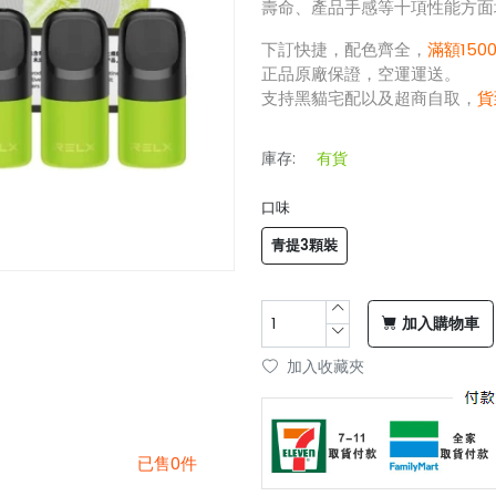
壽命、產品手感等十項性能方面
下訂快捷，配色齊全，
滿額150
正品原廠保證，空運運送。
支持黑貓宅配以及超商自取，
貨
庫存:
有貨
口味
青提3顆裝
加入購物車
加入收藏夾
已售0件