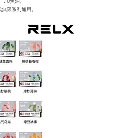
丁，0焦油。
4代無限系列通用。