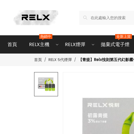
熱銷中
全新上貨
首頁
RELX主機
RELX煙彈
拋棄式電子煙
【青提】Relx悅刻第五代幻影
首頁
RELX 5代煙彈