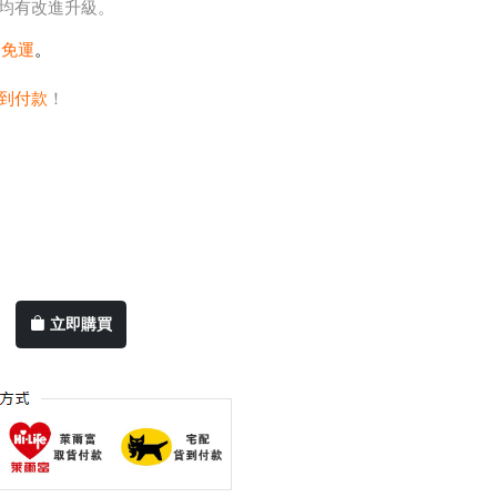
均有改進升級。
0免運
。
到付款
！
立即購買