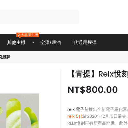
各大品牌主機
其他主機
空彈/煙油
1代通用煙彈
霧化煙彈
【青提】Relx
NT$800.00
relx 電子菸
推出全新電子霧化器
relx 5代
於2020年12月15日
RELX悅刻再有新產品問世。此