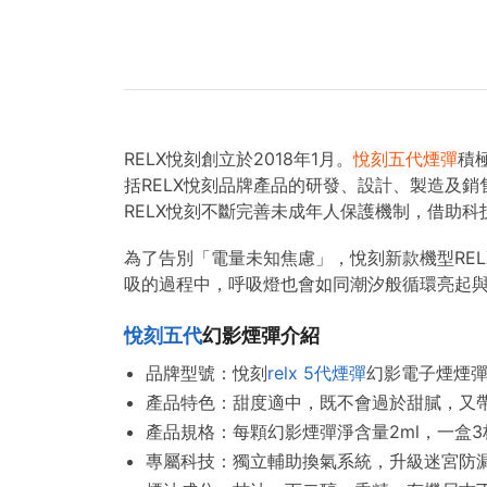
RELX悅刻創立於2018年1月。
悅刻五代煙彈
積
括RELX悅刻品牌產品的研發、設計、製造及
RELX悅刻不斷完善未成年人保護機制，借助
為了告別「電量未知焦慮」，悅刻新款機型RE
吸的過程中，呼吸燈也會如同潮汐般循環亮起
悅刻五代
幻影煙彈介紹
品牌型號：悅刻
relx 5代煙彈
幻影電子煙煙彈
產品特色：甜度適中，既不會過於甜膩，又
產品規格：每顆幻影煙彈淨含量2ml，一盒3
專屬科技：獨立輔助換氣系統，升級迷宮防