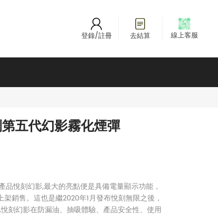
線上客服
登錄/註冊
去結算
悅刻第五代幻影霧化煙彈
產品悅刻幻影,最大的亮點便是具備電量顯示功能，
最先上架銷售。這也是繼2020年1月發布悅刻無限之後，
外,悅刻幻影在防漏油、抽吸體驗、產品安全性、使用