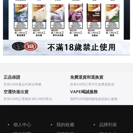
正品保證
免費退貨和退换貨
所有VAPE產品均來自專櫃
所有VAPE訂單均可免费退换货
空運快速出貨
VAPE竭誠服務
所有VAPE訂單將於48小時内寄出
我們VAPE随時随地為您贴心服務
▪
個人中心
▪
我的收藏
▪
品牌列表