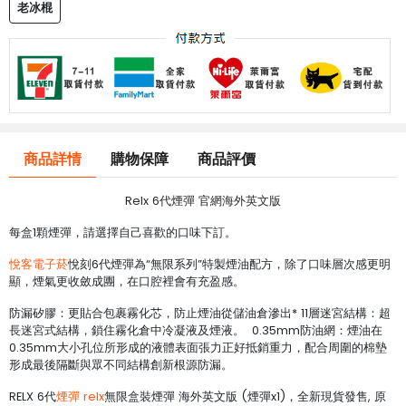
老冰棍
商品詳情
購物保障
商品評價
Relx 6代煙彈 官網海外英文版
每盒1顆煙彈，請選擇自己喜歡的口味下訂。
悅客電子菸
悅刻6代煙彈為“無限系列”特製煙油配方，除了口味層次感更明
顯，煙氣更收斂成團，在口腔裡會有充盈感。
防漏矽膠：更貼合包裹霧化芯，防止煙油從儲油倉滲出* 11層迷宮結構：超
長迷宮式結構，鎖住霧化倉中冷凝液及煙液。 0.35mm防油網：煙油在
0.35mm大小孔位所形成的液體表面張力正好抵銷重力，配合周圍的棉墊
形成最後隔斷與眾不同結構創新根源防漏。
RELX 6代
煙彈 relx
無限盒裝煙彈 海外英文版 (煙彈x1)，全新現貨發售, 原