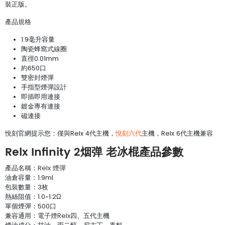
裝正版。
產品規格
1.9毫升容量
陶瓷蜂窩式線圈
直徑0.01mm
約650口
雙密封煙彈
手指型煙彈設計
即插即用連接
鍍金專有連接
磁連接
悅刻官網提示您：僅與Relx 4代主機，
悅刻六代
主機，Relx 6代主機兼容
Relx Infinity 2烟弹 老冰棍產品參數
產品名稱：
Relx 煙彈
油倉容量：1.9ml
包裝數量：3枚
熱絲阻值：1.0~1.2Ω
單個煙彈：500口
兼容通用：
電子煙Relx
四、五代主機