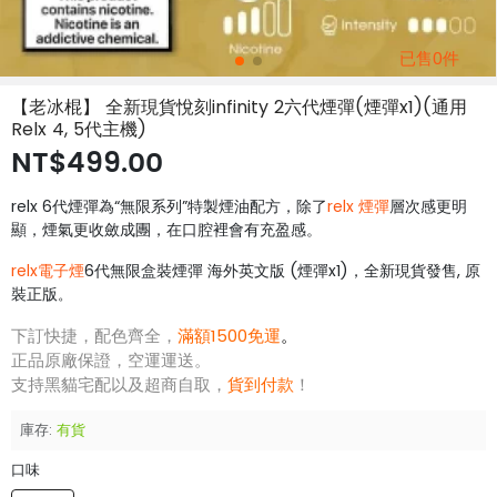
已售0件
【老冰棍】 全新現貨悅刻infinity 2六代煙彈(煙彈x1)(通用
Relx 4, 5代主機)
NT$499.00
relx 6代煙彈為“無限系列”特製煙油配方，除了
relx 煙彈
層次感更明
顯，煙氣更收斂成團，在口腔裡會有充盈感。
relx電子煙
6代無限盒裝煙彈 海外英文版 (煙彈x1)，全新現貨發售, 原
裝正版
。
下訂快捷，配色齊全，
滿額1500免運
。
正品原廠保證，空運運送。
支持黑貓宅配以及超商自取，
貨到付款
！
庫存:
有貨
口味