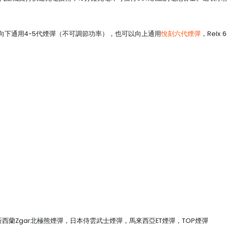
多種煙彈，可以向下通用4-5代煙彈（不可調節功率），也可以向上通用
悅刻六代煙彈
，Rel
煙彈, 新西蘭Zgar北極熊煙彈，日本侍雲武士煙彈，馬來西亞ET煙彈，TOP煙彈