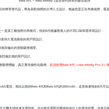
Relx 6代 – Relx infinity 2是您替代煙草的最佳選擇
system是一個矚目的煙草替代品，專為喜歡抽煙的台灣人士設計。無論您是正在考慮
m引以為傲的功能之一是其三種強勢功率模式，悅刻6代根據香港人的不同口味和需求而設計：
口味和更持久電池壽命的用戶而設計。
體驗，提供無與倫比的滑順吸煙感受。
求更強烈滿足感的用戶設計。
整吸煙體驗，真正實現個性化吸煙。
必須使用Relx 6代（relx infinity
m擁有更大的440mAh電池，相比以前的Relx 4代和Relx 5代的380mAh，這意
刻6代主機支持快速充電技術，15分鐘充電即可獲得80%以上的電池容量。這表