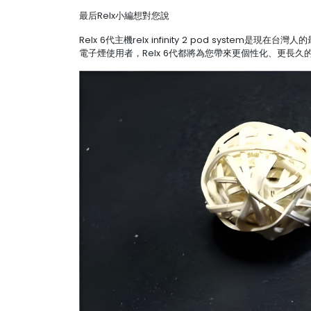
最后Relx小編想對您說
Relx 6代主機relx infinity 2 pod s
電子煙使用者，Relx 6代都將為您帶來更個性化、更長久