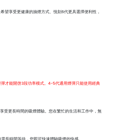
戒煙，還是希望享受更健康的抽煙方式、悅刻6代更具選擇便利性，
 Pro 2）煙彈才能開啓3段功率模式。4-5代通用煙彈只能使用經典
味著悅刻6代可以享受更長時間的吸煙體驗。您在繁忙的生活和工作中，無
示無需長時間等待，您即可快速體驗吸煙的快感。