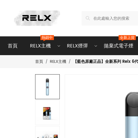
熱銷中
全新上貨
首頁
RELX主機
RELX煙彈
拋棄式電子煙
【藍色原廠正品】全新系列 Relx 6代電
首頁
RELX主機