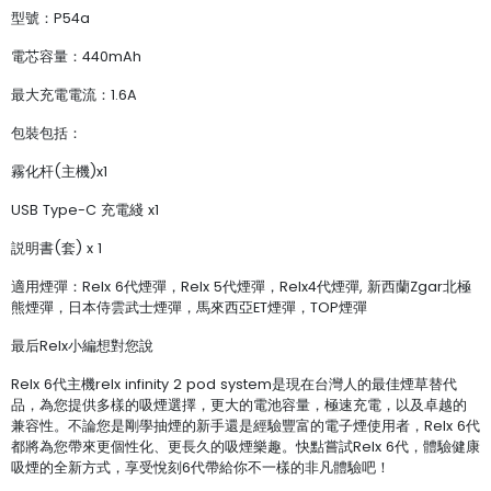
型號：P54a
電芯容量：440mAh
最大充電電流：1.6A
包裝包括：
霧化杆(主機)x1
USB Type-C 充電綫 x1
説明書(套) x 1
適用煙彈：Relx 6代煙彈，Relx 5代煙彈，Relx4代煙彈, 新西蘭Zgar北極
熊煙彈，日本侍雲武士煙彈，馬來西亞ET煙彈，TOP煙彈
最后Relx小編想對您說
Relx 6代主機relx infinity 2 pod system是現在台灣人的最佳煙草替代
品，為您提供多樣的吸煙選擇，更大的電池容量，極速充電，以及卓越的
兼容性。不論您是剛學抽煙的新手還是經驗豐富的電子煙使用者，Relx 6代
都將為您帶來更個性化、更長久的吸煙樂趣。快點嘗試Relx 6代，體驗健康
吸煙的全新方式，享受悅刻6代帶給你不一樣的非凡體驗吧！