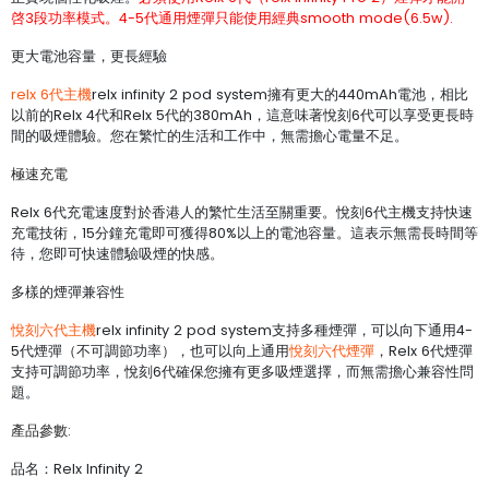
啓3段功率模式。4-5代通用煙彈只能使用經典smooth mode(6.5w).
更大電池容量，更長經驗
relx 6代主機
relx infinity 2 pod system擁有更大的440mAh電池，相比
以前的Relx 4代和Relx 5代的380mAh，這意味著悅刻6代可以享受更長時
間的吸煙體驗。您在繁忙的生活和工作中，無需擔心電量不足。
極速充電
Relx 6代充電速度對於香港人的繁忙生活至關重要。悅刻6代主機支持快速
充電技術，15分鐘充電即可獲得80%以上的電池容量。這表示無需長時間等
待，您即可快速體驗吸煙的快感。
多樣的煙彈兼容性
悅刻六代主機
relx infinity 2 pod system支持多種煙彈，可以向下通用4-
5代煙彈（不可調節功率），也可以向上通用
悅刻六代煙彈
，Relx 6代煙彈
支持可調節功率，悅刻6代確保您擁有更多吸煙選擇，而無需擔心兼容性問
題。
產品參數:
品名：Relx Infinity 2