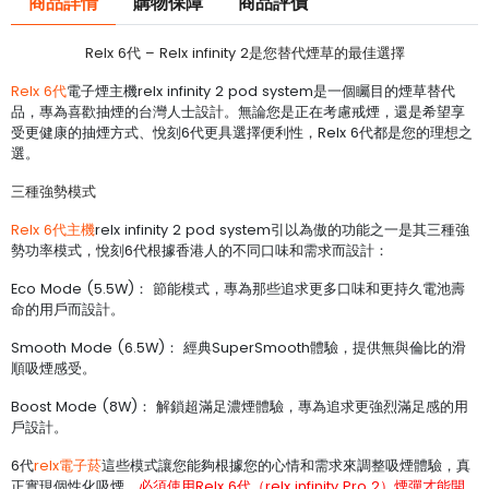
商品詳情
購物保障
商品評價
Relx 6代 – Relx infinity 2是您替代煙草的最佳選擇
Relx 6代
電子煙主機relx infinity 2 pod system是一個矚目的煙草替代
品，專為喜歡抽煙的台灣人士設計。無論您是正在考慮戒煙，還是希望享
受更健康的抽煙方式、悅刻6代更具選擇便利性，Relx 6代都是您的理想之
選。
三種強勢模式
Relx 6代主機
relx infinity 2 pod system引以為傲的功能之一是其三種強
勢功率模式，悅刻6代根據香港人的不同口味和需求而設計：
Eco Mode (5.5W)： 節能模式，專為那些追求更多口味和更持久電池壽
命的用戶而設計。
Smooth Mode (6.5W)： 經典SuperSmooth體驗，提供無與倫比的滑
順吸煙感受。
Boost Mode (8W)： 解鎖超滿足濃煙體驗，專為追求更強烈滿足感的用
戶設計。
6代
relx電子菸
這些模式讓您能夠根據您的心情和需求來調整吸煙體驗，真
正實現個性化吸煙。
必須使用Relx 6代（relx infinity Pro 2）煙彈才能開