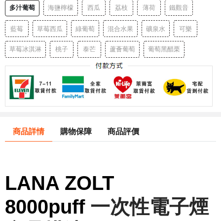
多汁葡萄
海鹽檸檬
西瓜
荔枝
薄荷
鐵觀音
藍莓
草莓西瓜
綠葡萄
混合水果
礦泉水
可樂
草莓冰淇淋
桃子
泰芒
蘆薈葡萄
葡萄黑醋栗
商品詳情
購物保障
商品評價
LANA ZOLT
8000puff
一次性電子煙